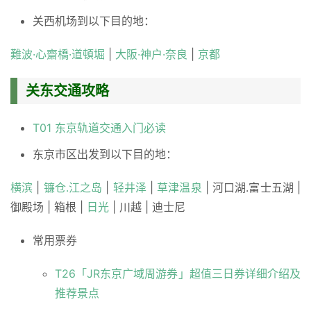
关西机场到以下目的地：
難波·心齋橋·道頓堀
|
大阪·神户·奈良
|
京都
关东交通攻略
T01 东京轨道交通入门必读
东京市区出发到以下目的地：
横滨
|
镰仓.江之岛
|
轻井泽
|
草津温泉
| 河口湖.富士五湖 |
御殿场 | 箱根 |
日光
| 川越 | 迪士尼
常用票券
T26「JR东京广域周游券」超值三日券详细介绍及
推荐景点