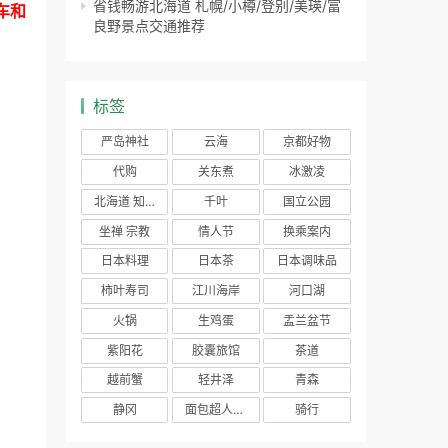
省钱畅游北海道 札幌/小樽/登别/美瑛/富
车和
良野景点交通推荐
标签
严岛神社
云海
京都好物
代购
关东煮
冰激凌
北海道 知床 道东
千叶
国立公园
坐禅 宗教
情人节
换乘案内
日本料理
日本茶
日本调味品
柿叶寿司
江川海岸
河口湖
火锅
生鸡蛋
盂兰盆节
紫阳花
胶囊旅馆
茶道
越前蟹
轻井泽
青森
静冈
面包超人列车
骑行