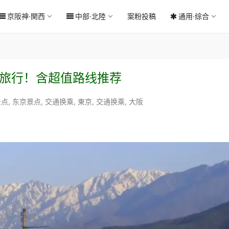
京阪神·関西
中部·北陸
案粉投稿
通用·综合
的旅行！含超值路线推荐
景点
,
东京景点
,
交通换乘
,
東京
,
交通换乘
,
大阪