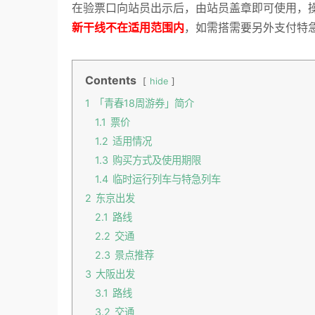
在验票口向站员出示后，由站员盖章即可使用，
新干线不在适用范围内
，如需搭需要另外支付特
Contents
hide
1
「青春18周游券」简介
1.1
票价
1.2
适用情况
1.3
购买方式及使用期限
1.4
临时运行列车与特急列车
2
东京出发
2.1
路线
2.2
交通
2.3
景点推荐
3
大阪出发
3.1
路线
3.2
交通