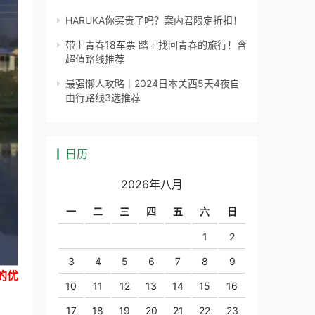
HARUKA你买贵了吗？案内君限定折扣！
带上青春18车票 踏上找回青春的旅行！含
超值路线推荐
最强懒人攻略｜2024日本关西5天4夜自
由行路线3选推荐
日历
2026年八月
一
二
三
四
五
六
日
1
2
3
4
5
6
7
8
9
的优
10
11
12
13
14
15
16
17
18
19
20
21
22
23