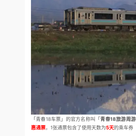
「青春18车票」的官方名称叫「
青春18旅游周
惠通票
，1张通票包含了使用天数为
5天
的乘车券