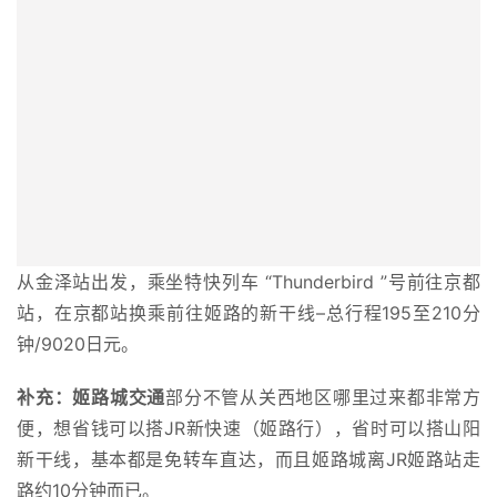
从金泽站出发，乘坐特快列车 “Thunderbird ”号前往京都
站，在京都站换乘前往姬路的新干线–总行程195至210分
钟/9020日元。
补充：姬路城交通
部分不管从关西地区哪里过来都非常方
便，想省钱可以搭JR新快速（姬路行），省时可以搭山阳
新干线，基本都是免转车直达，而且姬路城离JR姬路站走
路约10分钟而已。