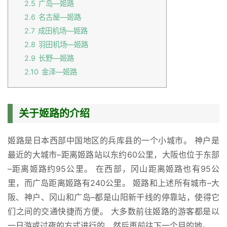
2.5
广岛—姬路
2.6
名古屋—姬路
2.7
成田机场—姬路
2.8
羽田机场—姬路
2.9
长野—姬路
2.10
金泽—姬路
关于姬路的介绍
姬路是日本西部中国地区的兵库县的一个小城市。 神户是
最近的大城市–距离姬路站以东约60公里，大阪也位于东部
–距离姬路约95公里。 在西部，冈山距离姬路也有95公
里，而广岛距离姬路有240公里。 姬路和上述所有城市–大
阪、神户、冈山和广岛–都是山阳新干线的停靠站，使得它
们之间的交通快捷而方便。 大多数前往姬路的游客都是以
一日游或过夜的方式进行的，然后再前往下一个目的地。