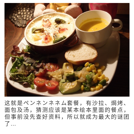
这就是ペンネンネネム套餐，有沙拉、焗烤、
面包及汤，猜测应该是某本绘本里面的餐点，
但事前没先查好资料，所以就成为最大的谜团
了…