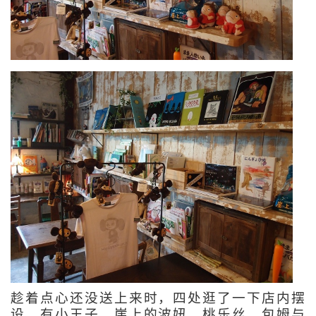
趁着点心还没送上来时，四处逛了一下店内摆
设，有小王子、崖上的波妞、桃乐丝、包姆与