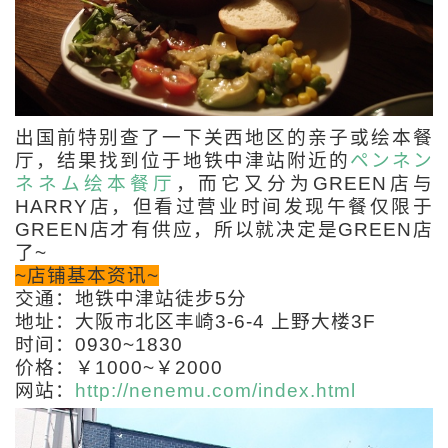
出国前特别查了一下关西地区的亲子或绘本餐
厅，结果找到位于地铁中津站附近的
ペンネン
ネネム绘本餐厅
，而它又分为GREEN店与
HARRY店，但看过营业时间发现午餐仅限于
GREEN店才有供应，所以就决定是GREEN店
了~
~店铺基本资讯~
交通：地铁中津站徒步5分
地址：大阪市北区丰崎3-6-4 上野大楼3F
时间：0930~1830
价格：￥1000~￥2000
网站：
http://nenemu.com/index.html