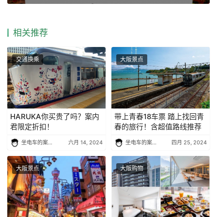
相关推荐
交通换乘
大阪景点
HARUKA你买贵了吗？案内
带上青春18车票 踏上找回青
君限定折扣！
春的旅行！含超值路线推荐
坐电车的案内君
六月 14, 2024
坐电车的案内君
四月 25, 2024
大阪景点
大阪购物