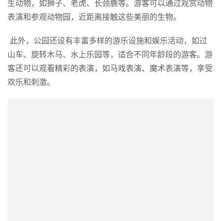
南紀白浜アドベンチャーワールド
这里是一个集野生动物园、水族馆和游乐园为一体的知名主
题公园。与中国成都大熊猫繁育研究基地合作，长期致力于
大熊猫的繁育和保护工作。
除了大熊猫，白滨町冒险大世界还展示了许多其他珍稀的野
生动物，如狮子、老虎、长颈鹿等。游客可以通过观赏动物
表演和参观动物园，近距离接触这些美丽的生物。
 此外，公园还设有丰富多样的游乐设施和娱乐活动，如过