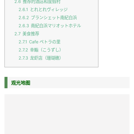
2.6
推荐的酒店和度假村
2.6.1
とれとれヴィレッジ
2.6.2
ブランシェット南紀白浜
2.6.3
南紀白浜マリオットホテル
2.7
美食推荐
2.7.1
Cafe ペトラの里
2.7.2
幸鮨（こうずし）
2.7.3
龙虾店（珊瑚礁）
观光地图