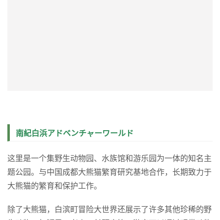
崎の
湯
日归行程的话。包含温泉入浴和晚餐会席料理，
15:00~21:00最多可以停留6个小时。