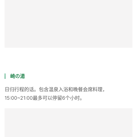
浜千鳥の湯 海舟
在“滨千鸟之汤海舟”，离海岸最近的，大海前的绝景露天温
泉“滨千鸟之汤”很有人气。因为是混浴，情侣和家庭也可以
一起泡。还有一点非常棒 ，这里也有室内温泉、露天温
泉、桑拿大浴场。