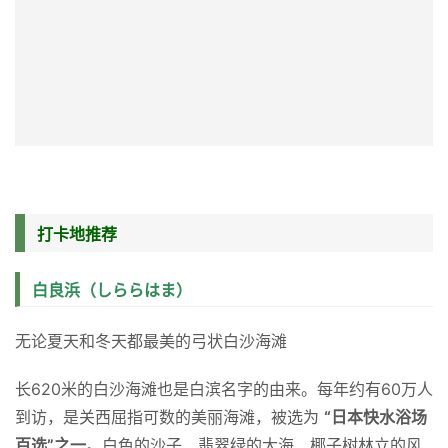
打卡地推荐
白良浜（しららはま）