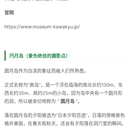
10:30～18:00 
※入馆时间在闭馆前30分钟
门票
大人1,000円、高校生・大学生800円、中学生以下免费
交通案内
JR纪势本线“白浜站”taxi 10分钟
最近的bus站 “白浜栈桥”下车 徒步约３分钟
停车场
85台 参观美术馆的话停车免费
官网
https://www.museum-kawakyu.jp/