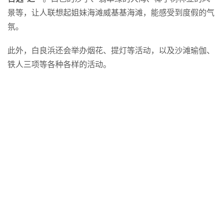
无论夏天和冬天都最美的弓状白沙海滩
长620米的白沙海滩也是白滨名字的由来。每年约有60万人
到访，是关西屈指可数的美丽海滩，被选为 
“日本快水浴场
百选”之一
。白色的沙子、翡翠绿的大海、椰子树林立的风
景等，让人联想起姐妹海滩威基基海滩，能感受到度假的气
氛。
此外，白良浜还会举办烟花、提灯等活动，以及沙滩瑜伽、
铁人三项等各种各样的活动。