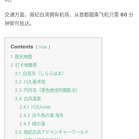
交通方面，南纪白滨拥有机场，从首都圈乘飞机只需 
60 
分
钟即可抵达。
Contents
hide
1
观光地图
2
打卡地推荐
2.1
白良浜（しららはま）
2.2
川久美术馆
2.3
円月岛（景色绝佳的摄影点）
2.4
白浜温泉
2.4.1
川久hotel
2.4.2
浜千鳥の湯 海舟
2.4.3
崎の湯
2.5
南紀白浜アドベンチャーワールド