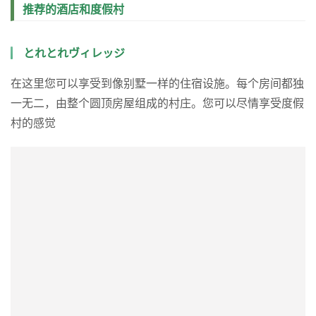
从松原交汇处经阪和高速公路：约2小时
乘坐巴士
从大阪（OCAT）或大阪站JR高速公路BT乘坐难波：约3小
时30分钟
乘火车
从大阪（JR天王寺站）纪势本线特急：约2小时
推荐的酒店和度假村
とれとれヴィレッジ