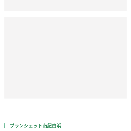
在这里您可以享受到像别墅一样的住宿设施。每个房间都独
一无二，由整个圆顶房屋组成的村庄。您可以尽情享受度假
村的感觉