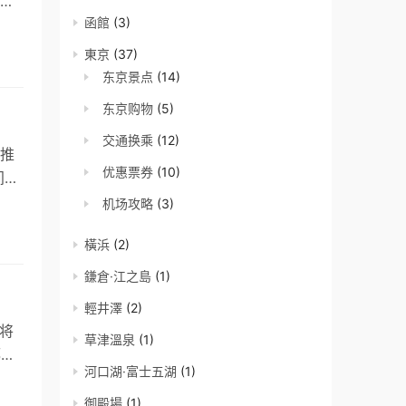
的
函館
(3)
東京
(37)
东京景点
(14)
东京购物
(5)
交通换乘
(12)
推
优惠票券
(10)
间，
机场攻略
(3)
橫浜
(2)
鎌倉·江之島
(1)
輕井澤
(2)
将
草津溫泉
(1)
都写
河口湖·富士五湖
(1)
御殿場
(1)