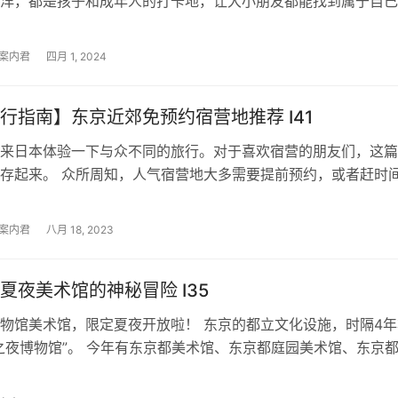
洋，都是孩子和成年人的打卡地，让大小朋友都能找到属于自己
。 东京…
案内君
四月 1, 2024
行指南】东京近郊免预约宿营地推荐 I41
来日本体验一下与众不同的旅行。对于喜欢宿营的朋友们，这篇
存起来。 众所周知，人气宿营地大多需要提前预约，或者赶时
气，相对比较被动。但下面这五个宿…
案内君
八月 18, 2023
夏夜美术馆的神秘冒险 I35
物馆美术馆，限定夏夜开放啦！ 东京的都立文化设施，时隔4年
之夜博物馆”。 今年有东京都美术馆、东京都庭园美术馆、东京
东京都现代美术馆、东京都涉谷…