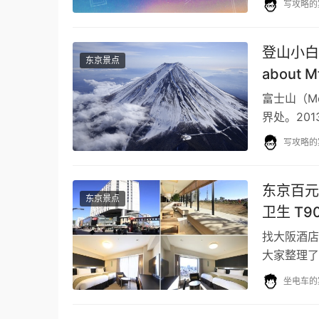
写攻略的
登山小白
东京景点
about Mt
富士山（Mo
界处。20
增加，每年
写攻略的
东京百元
东京景点
卫生 T9
找大阪酒店
大家整理了
元酒店。 
坐电车的