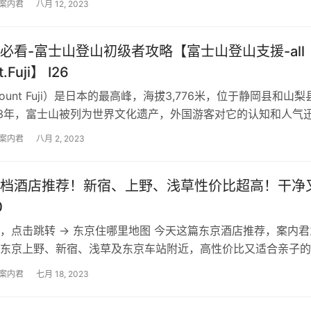
案内君
八月 12, 2023
必看-富士山登山初级者攻略【富士山登山支援-all
.Fuji】 I26
unt Fuji）是日本的最高峰，海拔3,776米，位于静岡县和山梨
13年，富士山被列为世界文化遗产，外国游客对它的认知和人气
夏季都有许多外…
案内君
八月 2, 2023
档酒店推荐！新宿、上野、浅草性价比超高！干净
0
，点击跳转 → 东京住哪里地图 今天这篇东京酒店推荐，案内君
东京上野、新宿、浅草及东京车站附近，高性价比又适合亲子的
介绍酒店前，首先分享东京地铁图…
案内君
七月 18, 2023