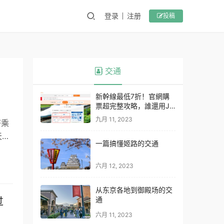
登录
注册
投稿
交通
新幹線最低7折！官網購
票超完整攻略，誰還用JR
Pass
九月 11, 2023
搭乘
天的
一篇搞懂姬路的交通
六月 12, 2023
从东京各地到御殿场的交
通
过
六月 11, 2023