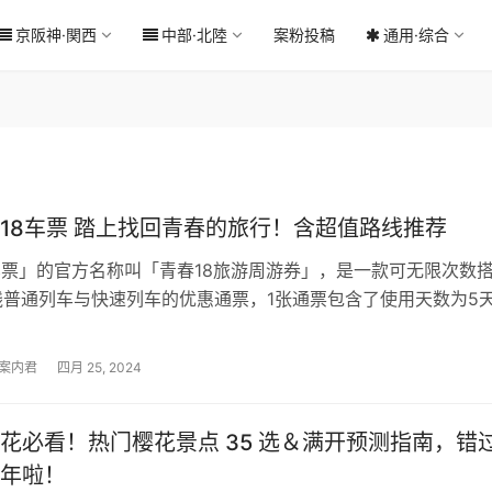
京阪神·関西
中部·北陸
案粉投稿
通用·综合
18车票 踏上找回青春的旅行！含超值路线推荐
车票」的官方名称叫「青春18旅游周游券」，是一款可无限次数
线普通列车与快速列车的优惠通票，1张通票包含了使用天数为5
一定要连续的5天）。 在验…
案内君
四月 25, 2024
花必看！热门樱花景点 35 选＆满开预测指南，错
年啦！