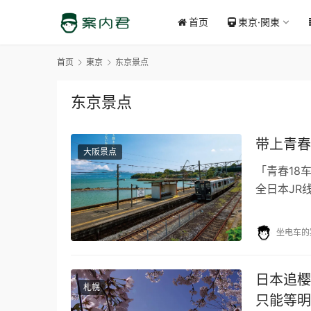
首页
東京·関東
首页
東京
东京景点
东京景点
带上青春
大阪景点
「青春18
全日本JR
乘车券（不
坐电车的
日本追樱
札幌
只能等明