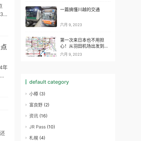
点
一篇搞懂川越的交通
35
六月 9, 2023
第一次来日本也不用担
心！从羽田机场出发到各
景点
地的交通路线
六月 9, 2023
4年
访
default category
小樽
(3)
富良野
(2)
资讯
(16)
JR Pass
(10)
还
札幌
(4)