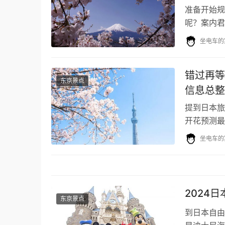
准备开始规
呢？案内君
个景点，不
坐电车的
错过再等
东京景点
信息总整
提到日本旅
开花预测最
推荐景点，
坐电车的
2024
东京景点
到日本自由