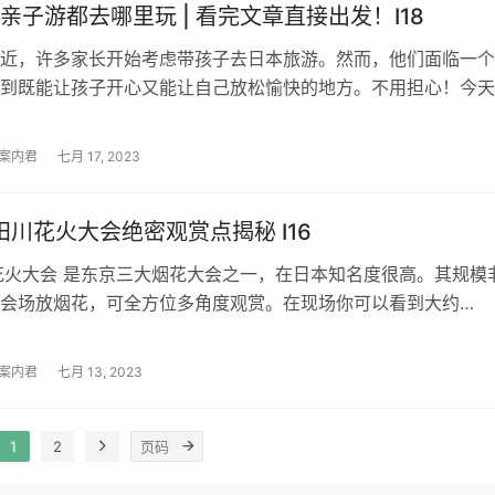
亲子游都去哪里玩 | 看完文章直接出发！I18
近，许多家长开始考虑带孩子去日本旅游。然而，他们面临一个
到既能让孩子开心又能让自己放松愉快的地方。不用担心！今天
供一份攻略，帮助各位轻松带孩子旅行…
案内君
七月 17, 2023
隅田川花火大会绝密观赏点揭秘 I16
火大会 是东京三大烟花大会之一，在日本知名度很高。其规模
会场放烟花，可全方位多角度观赏。在现场你可以看到大约
发烟花升…
案内君
七月 13, 2023
1
2