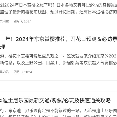
划2024年日本赏樱之旅了吗？日本各地又有哪些必访的赏樱景
整理了最新的樱花前线图、预测开花日期，还有日本追樱必访的
管你是要去北海道、东京、大阪、…
案内君
四月 7, 2024
一年！2024年东京赏樱推荐，开花日预测＆必访
理
游，樱花季赏樱可说是重头戏之一。这次就要来介绍东京的202
新信息，以及上野公园、目黑川、新宿御苑等东京超人气赏樱必
让你规划日本赏樱自由行事半功倍…
案内君
四月 3, 2024
日本迪士尼乐园最新交通/购票/必玩及快速通关攻略
行，东京迪士尼乐园肯定是不能错过的一站。无论是迪士尼乐园