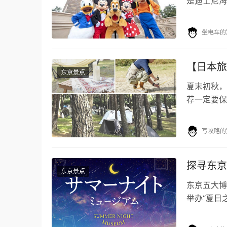
是迪士尼海
童话时刻
坐电车的
【日本旅
东京景点
夏末初秋，
荐一定要保
还得顾及天
写攻略的
探寻东京
东京景点
东京五大博
举办“夏日
真美术馆、