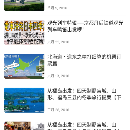
八月 9, 2016
观光列车特辑──京都丹后铁道观光
列车鸣笛出发啰！
六月 22, 2016
北海道・道东之精打细算的机票订
票篇
六月 13, 2016
从福岛出发！四天制霸宫城、山
形、福岛三县的冬季旅行提案【下
篇】
三月 28, 2016
从福岛出发！四天制霸宫城、山