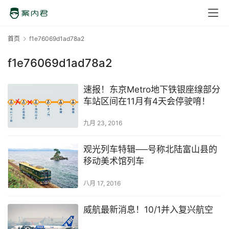
首页
f1e76069d1ad78a2
f1e76069d1ad78a2
速报！东京Metro地下铁银座缐部分
车站区间在11月有4天会停驶唷！
九月 23, 2016
观光列车特辑──号称北陆富山县的
移动美术馆列车
八月 17, 2016
威航最新消息！10/1并入复兴航空