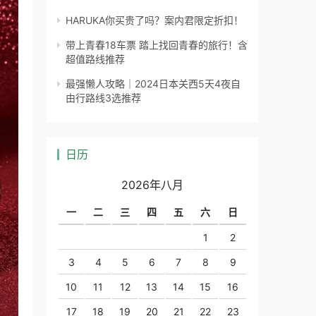
HARUKA你买贵了吗？案内君限定折扣！
带上青春18车票 踏上找回青春的旅行！含
超值路线推荐
最强懒人攻略｜2024日本关西5天4夜自
由行路线3选推荐
日历
2026年八月
一
二
三
四
五
六
日
1
2
3
4
5
6
7
8
9
10
11
12
13
14
15
16
17
18
19
20
21
22
23