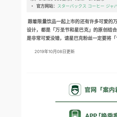
・  官方网站：
スターバックス コーヒー ジャ
 跟着限量饮品一起上市的还有许多可爱的万圣节限定杯款，像是黑猫马克杯、白幽灵马克杯与蝙蝠卡的
设计，都是「万圣节和星巴克」的原创结
是非常可爱没错，请星巴克粉丝一定要将「1
      2019年10月08日更新