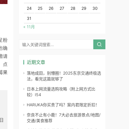
24
25
26
27
28
29
30
31
« 11月
也确
邀请
近期文章
，点
莓果
落地成田，别懵圈！2025东京交通终极选
法，看完这篇就够了
日本上网流量选购攻略（附上网方式比
较）I54
HARUKA你买贵了吗？案内君限定折扣！
奈良不止有小鹿！7大必去旅游景点/地图/
0日
交通/美食推荐