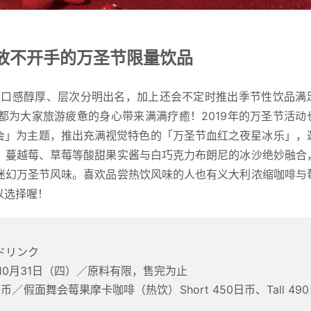
放不开手的万圣节限量饮品
都为大家旅游疲惫的身心带来满满疗癒！2019年的万圣节活动
舞会」为主题，推出充满视觉特色的「万圣节血红之夜星冰乐」，
、蔓越莓、草莓等酸甜果实酱与白巧克力布朗尼的冰沙绝妙融合
迷幻万圣节风味。喜欢品尝热饮风味的人也有义大利浓缩咖啡与
选择喔！ 
ドリンク
9年10月31日（四）／原料有限，售完为止
日币／假面舞会莓果摩卡咖啡（热饮）Short 450日币、Tall 49