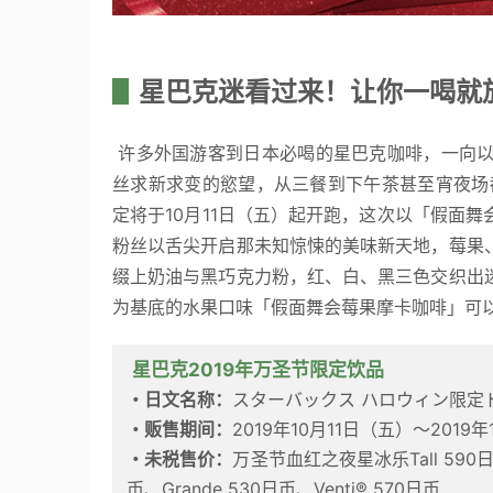
▋
星巴克迷看过来！让你一喝就
 许多外国游客到日本必喝的星巴克咖啡，一向以口感醇厚、层次分明出名，加上还会不定时推出季节性饮品满足粉
丝求新求变的慾望，从三餐到下午茶甚至宵夜场
定将于10月11日（五）起开跑，这次以「假面
粉丝以舌尖开启那未知惊悚的美味新天地，莓果
缀上奶油与黑巧克力粉，红、白、黑三色交织出
为基底的水果口味「假面舞会莓果摩卡咖啡」可以
星巴克2019年万圣节限定饮品
・日文名称：
スターバックス ハロウィン限定
・贩售期间：
2019年10月11日（五）～201
・未税售价：
万圣节血红之夜星冰乐Tall 590
币、Grande 530日币、Venti® 570日币