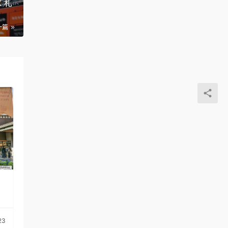
K 札
一篇
23