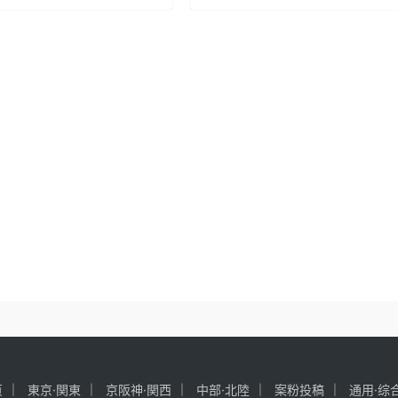
页
東京·関東
京阪神·関西
中部·北陸
案粉投稿
通用·综