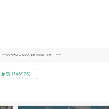
ww.anneijun.com/19393.html
赞
(146925)