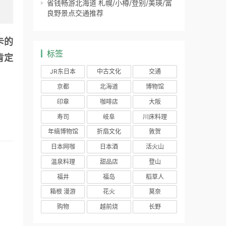
省钱畅游北海道 札幌/小樽/登别/美瑛/富
良野景点交通推荐
标签
肯定
JR东日本
中古文化
交通
京都
北海道
博物馆
印章
咖啡店
大阪
寿司
岐阜
川床料理
年缟博物馆
折扇文化
敦贺
日本网咖
日本酒
活火山
温泉料理
甜品店
登山
福井
福岛
稻草人
箱根 漫游
花火
莫奈
购物
越前烧
长野