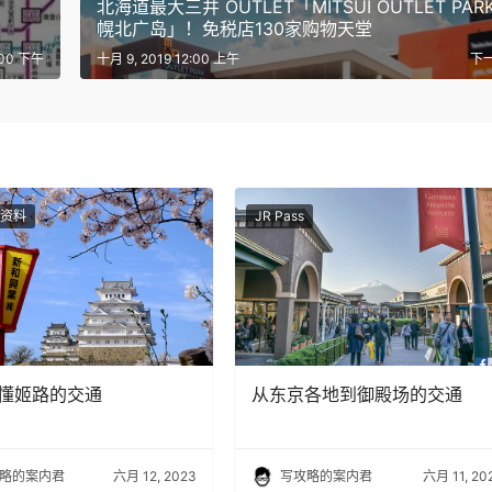
北海道最大三井 OUTLET「MITSUI OUTLET PAR
幌北广岛」！免税店130家购物天堂
:00 下午
十月 9, 2019 12:00 上午
下
资料
JR Pass
懂姬路的交通
从东京各地到御殿场的交通
略的案内君
六月 12, 2023
写攻略的案内君
六月 11, 20