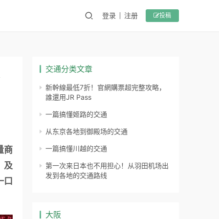
登录
注册
投稿
交通分类文章
冰
新幹線最低7折！官網購票超完整攻略，
誰還用JR Pass
一篇搞懂姬路的交通
从东京各地到御殿场的交通
一篇搞懂川越的交通
量商
」
及
第一次来日本也不用担心！从羽田机场出
发到各地的交通路线
一口
大阪